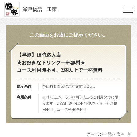
瀬戸物語 玉家
この画面をお店にご提示ください。
【早割】18時迄入店
★お好きなドリンク一杯無料★
コース利用時不可。2杯以上で一杯無料
提示条件
予約時＆着席時ご注文前に提示。
利用条件
※2杯以上で一人3,000円以上のご利用の方に限
ります。2,999円以下は不可/他券・サービス併
用不可。コース利用時不可
クーポン一覧へ戻る