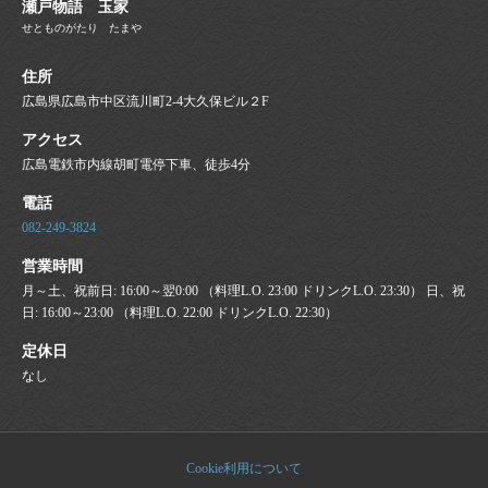
瀬戸物語 玉家
せとものがたり たまや
住所
広島県広島市中区流川町2-4大久保ビル２F
アクセス
広島電鉄市内線胡町電停下車、徒歩4分
電話
082-249-3824
営業時間
月～土、祝前日: 16:00～翌0:00 （料理L.O. 23:00 ドリンクL.O. 23:30） 日、祝
日: 16:00～23:00 （料理L.O. 22:00 ドリンクL.O. 22:30）
定休日
なし
Cookie利用について