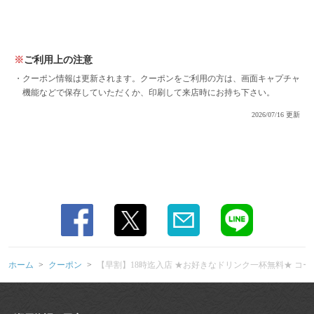
ご利用上の注意
クーポン情報は更新されます。クーポンをご利用の方は、画面キャプチャ
この店舗情報をシェアする
機能などで保存していただくか、印刷して来店時にお持ち下さい。
2026/07/16 更新
【早割】18時迄入店 ★お好きなドリンク一杯無料★ コース
利用時不可。2杯以上で一杯無料 | 瀬戸物語 玉家
広島県広島市中区流川町2-4大久保ビル２F
https://tamaya-nagarekawa.owst.jp/coupons/173041529
お店情報をコピー
ホーム
クーポン
【早割】18時迄入店 ★お好きなドリンク一杯無料★ コ
閉じる