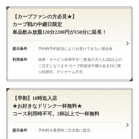
【カープファンの方必見★】
カープ戦の中継日限定
単品飲み放題120分2200円が150分に延長！
提示条件
予約時予約状況によりお受けできない場合有
利用条件
他券・サービス併用不可/ご飲食の方/1人2品以上の
ご注文となります/カープ戦放送中継がある日に限
り利用可。デイゲーム不可。
【早割】18時迄入店
★お好きなドリンク一杯無料★
コース利用時不可。2杯以上で一杯無料
提示条件
予約時＆着席時ご注文前に提示。