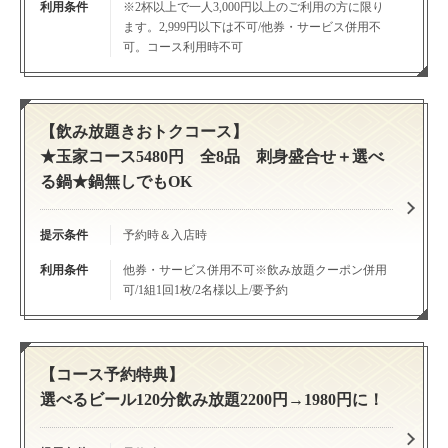
利用条件
※2杯以上で一人3,000円以上のご利用の方に限り
ます。2,999円以下は不可/他券・サービス併用不
可。コース利用時不可
この店舗情報をシェアする
クーポン | 瀬戸物語 玉家
【飲み放題きおトクコース】
広島県広島市中区流川町2-4大久保ビル２F
★玉家コース5480円 全8品 刺身盛合せ＋選べ
https://tamaya-nagarekawa.owst.jp/coupons
る鍋★鍋無しでもOK
お店情報をコピー
提示条件
予約時＆入店時
利用条件
他券・サービス併用不可※飲み放題クーポン併用
可/1組1回1枚/2名様以上/要予約
閉じる
【コース予約特典】
選べるビール120分飲み放題2200円→1980円に！