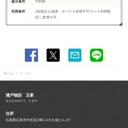
提示条件
予約時
利用条件
2名様以上/他券・サービス併用不可/コース利用限
定/ご飲食の方
ホーム
クーポン
瀬戸物語 玉家
せとものがたり たまや
住所
広島県広島市中区流川町2-4大久保ビル２F