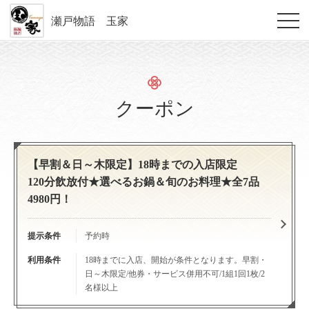
瀬戸物語 玉家
クーポン
【早割＆日～木限定】18時までの入店限定
120分飲放付★選べるお鍋＆旬のお料理★全7品
4980円！
提示条件
予約時
利用条件
18時までに入店、開始が条件となります。早割・
日～木限定/他券・サービス併用不可/1組1回1枚/2
名様以上